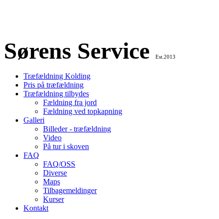
Sørens Service
Est.2013
Træfældning Kolding
Pris på træfældning
Træfældning tilbydes
Fældning fra jord
Fældning ved topkapning
Galleri
Billeder - træfældning
Video
På tur i skoven
FAQ
FAQ/OSS
Diverse
Maps
Tilbagemeldinger
Kurser
Kontakt