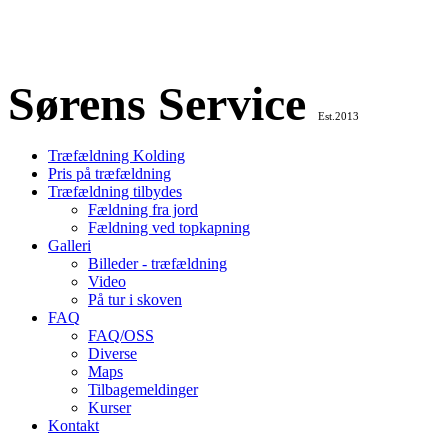
Sørens Service
Est.2013
Træfældning Kolding
Pris på træfældning
Træfældning tilbydes
Fældning fra jord
Fældning ved topkapning
Galleri
Billeder - træfældning
Video
På tur i skoven
FAQ
FAQ/OSS
Diverse
Maps
Tilbagemeldinger
Kurser
Kontakt