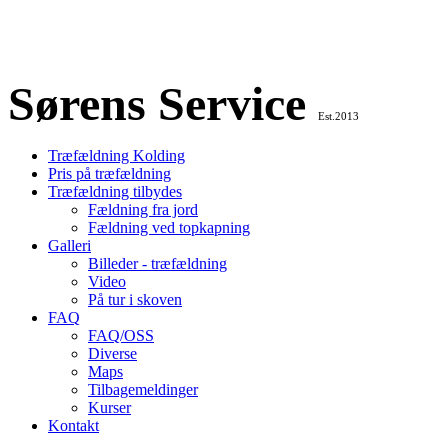
Sørens Service
Est.2013
Træfældning Kolding
Pris på træfældning
Træfældning tilbydes
Fældning fra jord
Fældning ved topkapning
Galleri
Billeder - træfældning
Video
På tur i skoven
FAQ
FAQ/OSS
Diverse
Maps
Tilbagemeldinger
Kurser
Kontakt